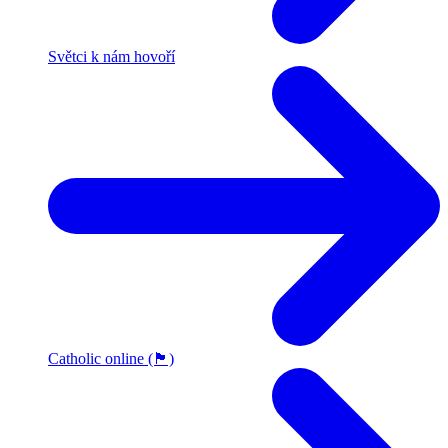
Světci k nám hovoří
Catholic online (🏴󠁧󠁢󠁥󠁮󠁧󠁿)