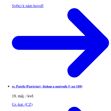
Světci k nám hovoří
sv.
Patrik (Patrícius) - biskup a mučeník († asi 100)
19. máj. / kvě.
Gr.-kat. (CZ)