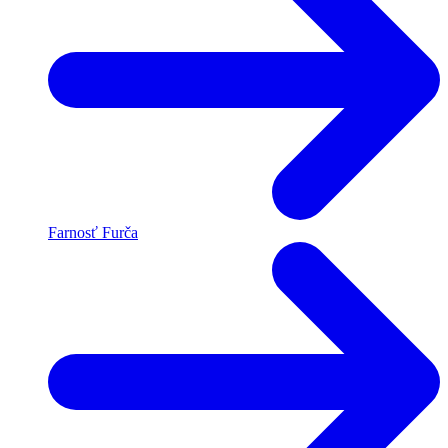
Farnosť Furča