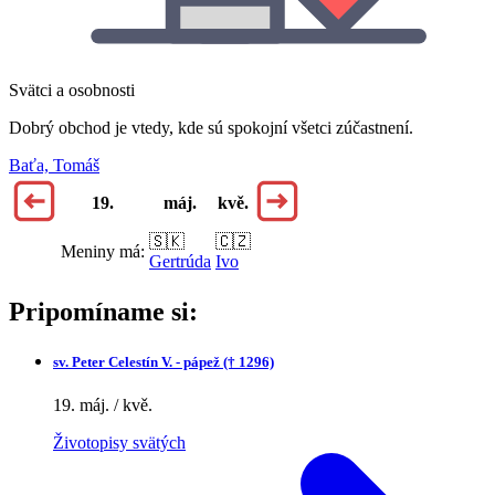
Svätci a osobnosti
Dobrý obchod je vtedy, kde sú spokojní všetci zúčastnení.
Baťa, Tomáš
19.
máj.
kvě.
🇸🇰
🇨🇿
Meniny má:
Gertrúda
Ivo
Pripomíname si:
sv.
Peter Celestín V. - pápež († 1296)
19. máj. / kvě.
Životopisy svätých