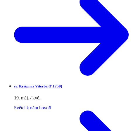
sv.
Krišpín z Viterba († 1750)
19. máj. / kvě.
Světci k nám hovoří