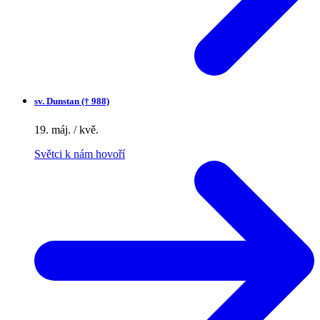
sv.
Dunstan († 988)
19. máj. / kvě.
Světci k nám hovoří