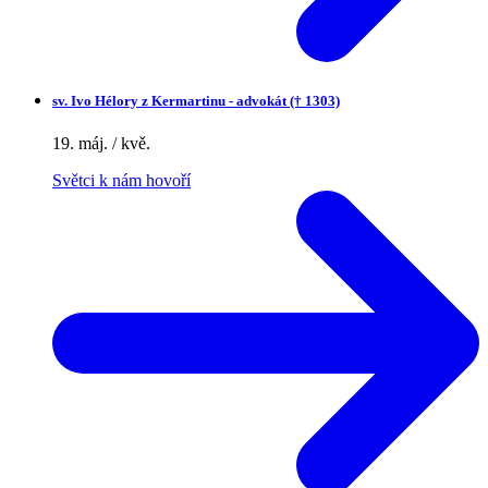
sv.
Ivo Hélory z Kermartinu - advokát († 1303)
19. máj. / kvě.
Světci k nám hovoří