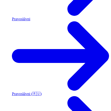
Pravoslávni
Pravoslávni (🇷🇺)