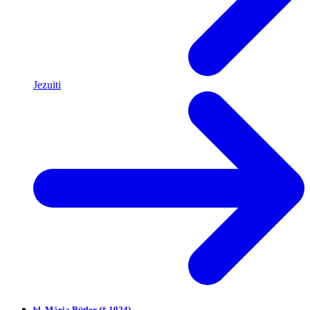
Jezuiti
bl.
Mária Bütler († 1924)