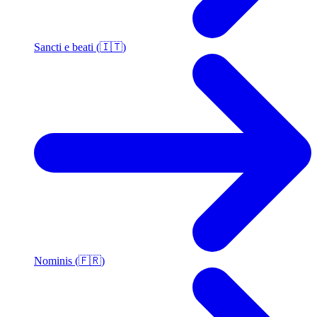
Sancti e beati (🇮🇹)
Nominis (🇫🇷)