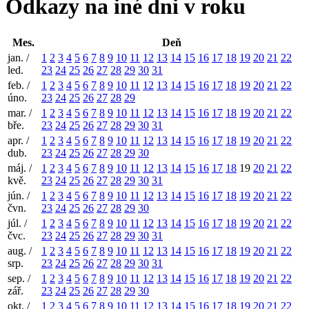
Odkazy na iné dni v roku
Mes.
Deň
jan. /
1
2
3
4
5
6
7
8
9
10
11
12
13
14
15
16
17
18
19
20
21
22
led.
23
24
25
26
27
28
29
30
31
feb. /
1
2
3
4
5
6
7
8
9
10
11
12
13
14
15
16
17
18
19
20
21
22
úno.
23
24
25
26
27
28
29
mar. /
1
2
3
4
5
6
7
8
9
10
11
12
13
14
15
16
17
18
19
20
21
22
bře.
23
24
25
26
27
28
29
30
31
apr. /
1
2
3
4
5
6
7
8
9
10
11
12
13
14
15
16
17
18
19
20
21
22
dub.
23
24
25
26
27
28
29
30
máj. /
1
2
3
4
5
6
7
8
9
10
11
12
13
14
15
16
17
18
19
20
21
22
kvě.
23
24
25
26
27
28
29
30
31
jún. /
1
2
3
4
5
6
7
8
9
10
11
12
13
14
15
16
17
18
19
20
21
22
čvn.
23
24
25
26
27
28
29
30
júl. /
1
2
3
4
5
6
7
8
9
10
11
12
13
14
15
16
17
18
19
20
21
22
čvc.
23
24
25
26
27
28
29
30
31
aug. /
1
2
3
4
5
6
7
8
9
10
11
12
13
14
15
16
17
18
19
20
21
22
srp.
23
24
25
26
27
28
29
30
31
sep. /
1
2
3
4
5
6
7
8
9
10
11
12
13
14
15
16
17
18
19
20
21
22
zář.
23
24
25
26
27
28
29
30
okt. /
1
2
3
4
5
6
7
8
9
10
11
12
13
14
15
16
17
18
19
20
21
22