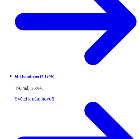
bl.
Humiliána († 1246)
19. máj. / kvě.
Světci k nám hovoří