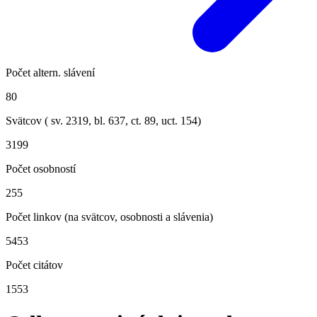
Počet altern. slávení
80
Svätcov ( sv.
2319
, bl.
637
, ct.
89
, uct.
154
)
3199
Počet osobností
255
Počet linkov (na svätcov, osobnosti a slávenia)
5453
Počet citátov
1553