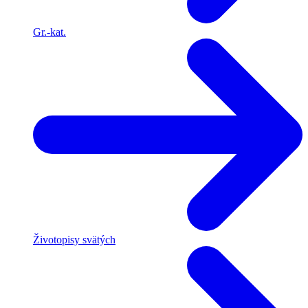
Gr.-kat.
Životopisy svätých