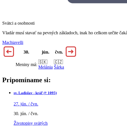
Svätci a osobnosti
Vladár musí stavať na pevných základoch, inak ho celkom určite čak
Machiavelli
30.
jún.
čvn.
🇸🇰
🇨🇿
Meniny má:
Melánia
Šárka
Pripomíname si:
sv.
Ladislav - kráľ († 1095)
27. jún. / čvn.
30. jún. / čvn.
Životopisy svätých