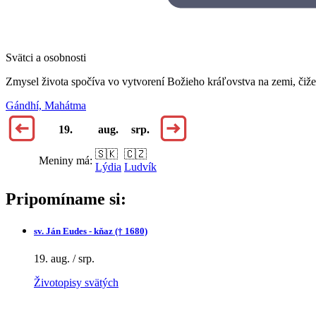
Svätci a osobnosti
Zmysel života spočíva vo vytvorení Božieho kráľovstva na zemi, čiže 
Gándhí, Mahátma
19.
aug.
srp.
🇸🇰
🇨🇿
Meniny má:
Lýdia
Ludvík
Pripomíname si:
sv.
Ján Eudes - kňaz († 1680)
19. aug. / srp.
Životopisy svätých