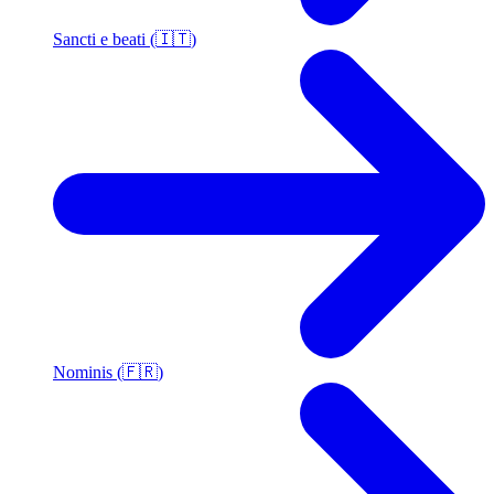
Sancti e beati (🇮🇹)
Nominis (🇫🇷)