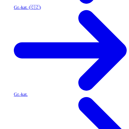
Gr.-kat. (🇨🇿)
Gr.-kat.