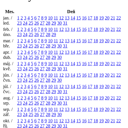
Mes.
Deň
jan. /
1
2
3
4
5
6
7
8
9
10
11
12
13
14
15
16
17
18
19
20
21
22
led.
23
24
25
26
27
28
29
30
31
feb. /
1
2
3
4
5
6
7
8
9
10
11
12
13
14
15
16
17
18
19
20
21
22
úno.
23
24
25
26
27
28
29
mar. /
1
2
3
4
5
6
7
8
9
10
11
12
13
14
15
16
17
18
19
20
21
22
bře.
23
24
25
26
27
28
29
30
31
apr. /
1
2
3
4
5
6
7
8
9
10
11
12
13
14
15
16
17
18
19
20
21
22
dub.
23
24
25
26
27
28
29
30
máj. /
1
2
3
4
5
6
7
8
9
10
11
12
13
14
15
16
17
18
19
20
21
22
kvě.
23
24
25
26
27
28
29
30
31
jún. /
1
2
3
4
5
6
7
8
9
10
11
12
13
14
15
16
17
18
19
20
21
22
čvn.
23
24
25
26
27
28
29
30
júl. /
1
2
3
4
5
6
7
8
9
10
11
12
13
14
15
16
17
18
19
20
21
22
čvc.
23
24
25
26
27
28
29
30
31
aug. /
1
2
3
4
5
6
7
8
9
10
11
12
13
14
15
16
17
18
19
20
21
22
srp.
23
24
25
26
27
28
29
30
31
sep. /
1
2
3
4
5
6
7
8
9
10
11
12
13
14
15
16
17
18
19
20
21
22
zář.
23
24
25
26
27
28
29
30
okt. /
1
2
3
4
5
6
7
8
9
10
11
12
13
14
15
16
17
18
19
20
21
22
říj.
23
24
25
26
27
28
29
30
31