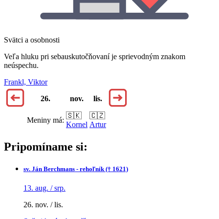
Svätci a osobnosti
Veľa hluku pri sebauskutočňovaní je sprievodným znakom
neúspechu.
Frankl, Viktor
26.
nov.
lis.
🇸🇰
🇨🇿
Meniny má:
Kornel
Artur
Pripomíname si:
sv.
Ján Berchmans - rehoľník († 1621)
13. aug. / srp.
26. nov. / lis.