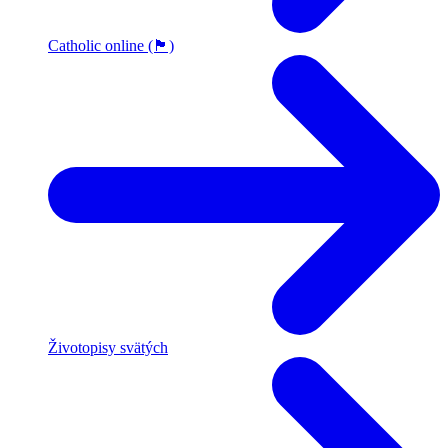
Catholic online (🏴󠁧󠁢󠁥󠁮󠁧󠁿)
Životopisy svätých