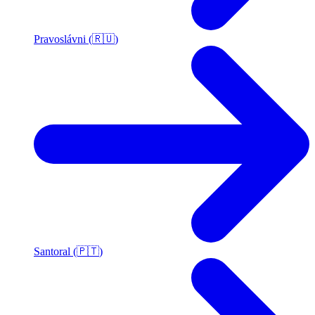
Pravoslávni (🇷🇺)
Santoral (🇵🇹)