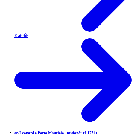
Katolík
sv.
Leonard z Porto Maurizio - misionár († 1751)