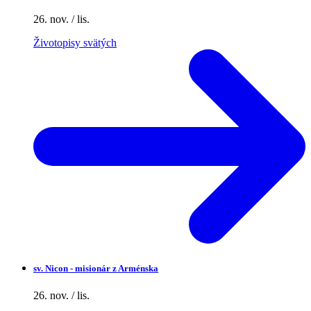
26. nov. / lis.
Životopisy svätých
sv.
Nicon - misionár z Arménska
26. nov. / lis.