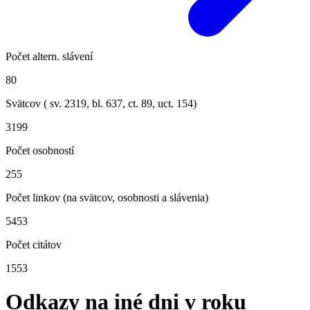
Počet altern. slávení
80
Svätcov ( sv.
2319
, bl.
637
, ct.
89
, uct.
154
)
3199
Počet osobností
255
Počet linkov (na svätcov, osobnosti a slávenia)
5453
Počet citátov
1553
Odkazy na iné dni v roku