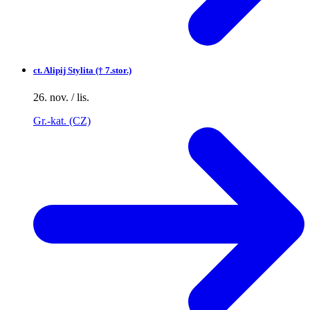
ct.
Alipij Stylita († 7.stor.)
26. nov. / lis.
Gr.-kat. (CZ)