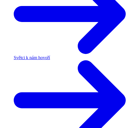
Světci k nám hovoří