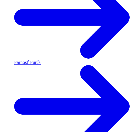
Farnosť Furča