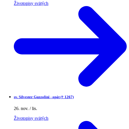
Životopisy svätých
sv.
Silvester Guzzolini - opát († 1267)
26. nov. / lis.
Životopisy svätých